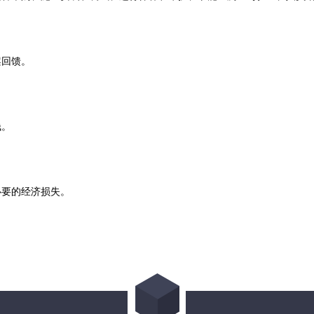
案回馈。
钱。
必要的经济损失。
，大连净化工程公司哪家好，辽宁净化工程公司，吉林净化工程公司，黑
司，天津净化工程公司，空气净化工程，洁净室，无尘车间，洁净厂房，